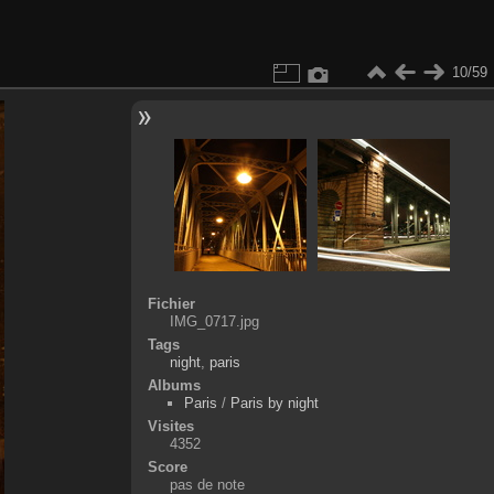
10/59
Fichier
IMG_0717.jpg
Tags
night
,
paris
Albums
Paris
/
Paris by night
Visites
4352
Score
pas de note