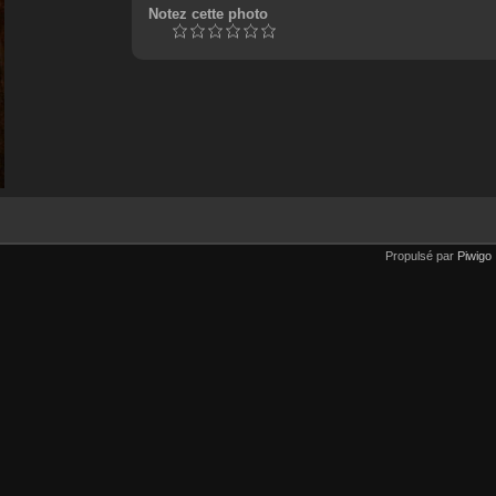
Notez cette photo
Propulsé par
Piwigo