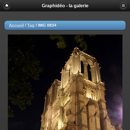
Graphidéo - la galerie
Accueil
/
Tag
/
IMG 0834