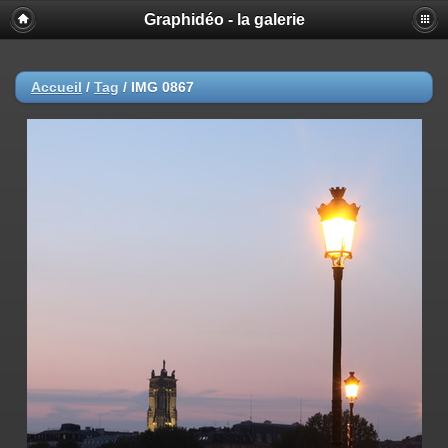
Graphidéo - la galerie
Accueil
/
Tag
/
IMG 0867