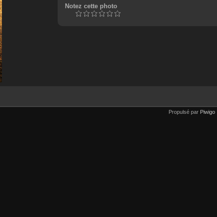
Notez cette photo
Propulsé par
Piwigo