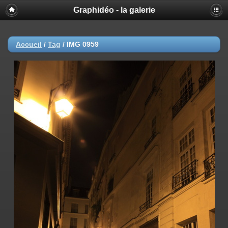
Graphidéo - la galerie
Accueil
/
Tag
/
IMG 0959