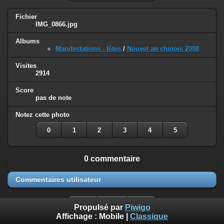
Fichier
IMG_0866.jpg
Albums
Manifestations - fêtes
/
Nouvel an chinois 2008
Visites
2914
Score
pas de note
Notez cette photo
0
1
2
3
4
5
0 commentaire
Commentaires utilisateur
Propulsé par
Piwigo
Affichage :
Mobile
|
Classique