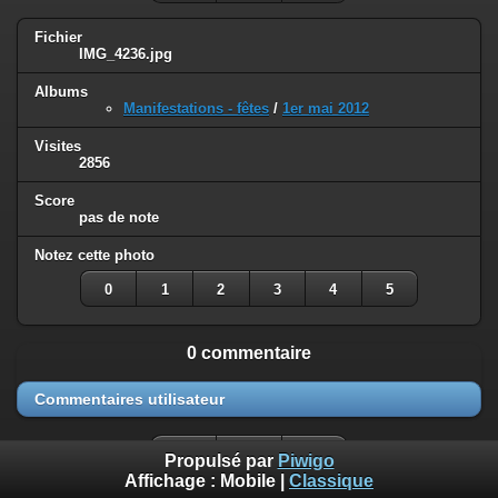
Fichier
IMG_4236.jpg
Albums
Manifestations - fêtes
/
1er mai 2012
Visites
2856
Score
pas de note
Notez cette photo
0
1
2
3
4
5
0 commentaire
Commentaires utilisateur
Propulsé par
Piwigo
Affichage :
Mobile
|
Classique