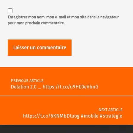
Enregistrer mon nom, mon e-mail et mon site dans le navigateur
pour mon prochain commentaire.
Post navigation
PREVIOUS ARTICLE
Delation 2.0 … https://t.co/u9HE0eVbnG
NEXT ARTICLE
https://t.co/6KNMbDtuog #mobile #stratégie