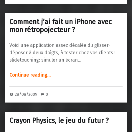
Comment j’ai fait un iPhone avec
mon rétropojecteur ?
Voici une application assez décalée du glisser-
déposer à deux doigts, à tester chez vos clients !
slidetouching: simuler un écran…
“Comment j’ai fait un iPhone avec mon rétropojecteur ?”
Continue reading
…
28/08/2009
0
Crayon Physics, le jeu du futur ?